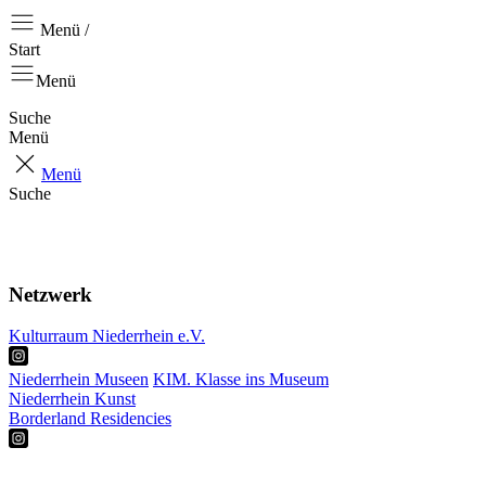
Menü /
Start
Menü
Suche
Menü
Menü
Suche
Start
Aktuell
Über uns
Netzwerk
Kulturraum Niederrhein e.V.
Niederrhein Museen
KIM. Klasse ins Museum
Niederrhein Kunst
Borderland Residencies
RKP
Projekte