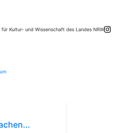
eum
chen...