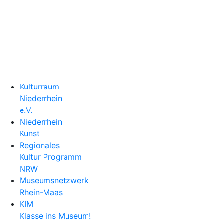
Kulturraum Niederrhein
Kulturraum
Niederrhein
e.V.
Niederrhein
Kunst
Regionales
Kultur Programm
NRW
Museumsnetzwerk
Rhein-Maas
KIM
Klasse ins Museum!