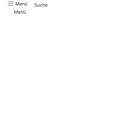
Menü
Suche
Menü
Aktuell
RKP
Mitglieder
Karte