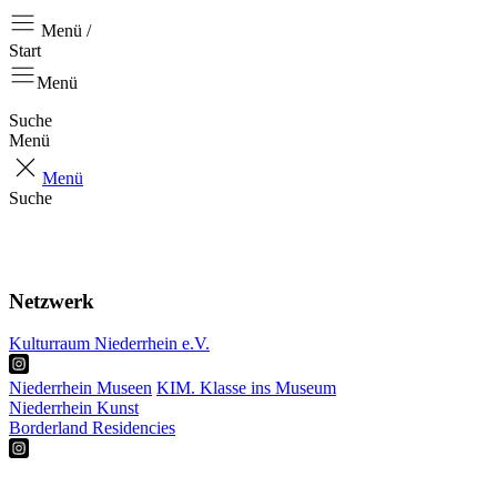
Menü /
Start
Menü
Suche
Menü
Menü
Suche
Start
Aktuell
Über uns
Netzwerk
Kulturraum Niederrhein e.V.
Niederrhein Museen
KIM. Klasse ins Museum
Niederrhein Kunst
Borderland Residencies
RKP
Projekte