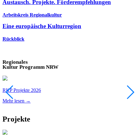
Austausch. Projekte. Förderempfehlungen
Arbeitskreis Regionalkultur
Eine europäische Kulturregion
Rückblick
Regionales
Kultur Programm NRW
RKP Projekte 2026
R
Mehr lesen →
M
Projekte