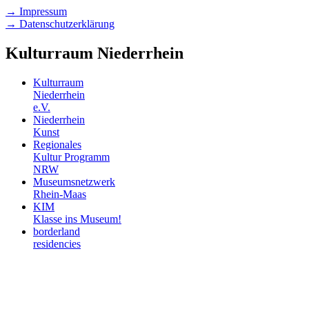
→ Impressum
→ Datenschutzerklärung
Kulturraum Niederrhein
Kulturraum
Niederrhein
e.V.
Niederrhein
Kunst
Regionales
Kultur Programm
NRW
Museumsnetzwerk
Rhein-Maas
KIM
Klasse ins Museum!
borderland
residencies