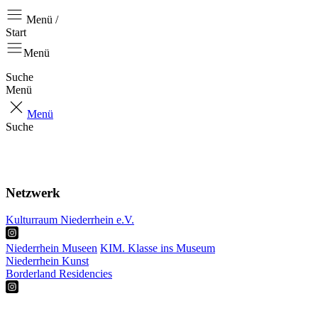
Menü /
Start
Menü
Suche
Menü
Menü
Suche
Start
Aktuell
Über uns
Netzwerk
Kulturraum Niederrhein e.V.
Niederrhein Museen
KIM. Klasse ins Museum
Niederrhein Kunst
Borderland Residencies
RKP
Projekte