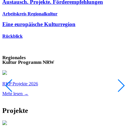
Austausch. Projekte. Förderempfehlungen
Arbeitskreis Regionalkultur
Eine europäische Kulturregion
Rückblick
Regionales
Kultur Programm NRW
RKP Projekte 2026
R
Mehr lesen →
M
Projekte