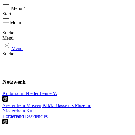
Menü /
Start
Menü
Suche
Menü
Menü
Suche
Start
Aktuell
Über uns
Netzwerk
Kulturraum Niederrhein e.V.
Niederrhein Museen
KIM. Klasse ins Museum
Niederrhein Kunst
Borderland Residencies
RKP
Projekte