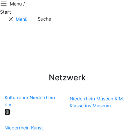
Menü /
Start
Suche
Menü
Start
Aktuell
Über uns
RKP
Projekte
Mitglieder
Karte
Termine
Netzwerk
Kulturraum Niederrhein
Niederrhein Museen
KIM.
e.V.
Klasse ins Museum
Niederrhein Kunst