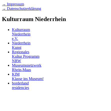
→ Impressum
→ Datenschutzerklärung
Kulturraum Niederrhein
Kulturraum
Niederrhein
e.V.
Niederrhein
Kunst
Regionales
Kultur Programm
NRW
Museumsnetzwerk
Rhein-Maas
KIM
Klasse ins Museum!
borderland
residencies