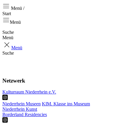
Menü /
Start
Menü
Suche
Menü
Menü
Suche
Start
Aktuell
Über uns
Netzwerk
Kulturraum Niederrhein e.V.
Niederrhein Museen
KIM. Klasse ins Museum
Niederrhein Kunst
Borderland Residencies
RKP
Projekte